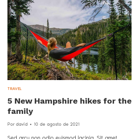
FALL
CAMPING
IS
THE
BEST
TRAVEL
5 New Hampshire hikes for the
family
Por
david
10 de agosto de 2021
Sed arcu non odio euismod lacinia. Sit amet